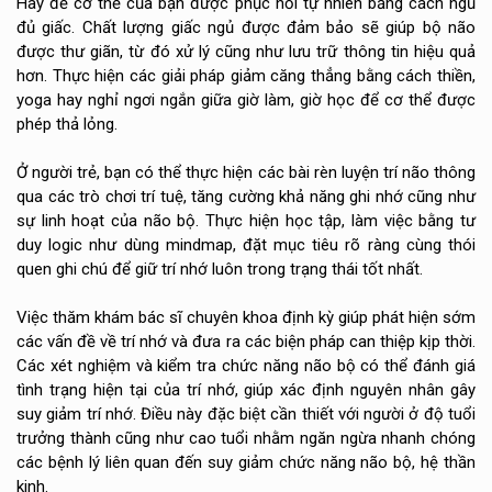
Hãy để cơ thể của bạn được phục hồi tự nhiên bằng cách ngủ
đủ giấc. Chất lượng giấc ngủ được đảm bảo sẽ giúp bộ não
được thư giãn, từ đó xử lý cũng như lưu trữ thông tin hiệu quả
hơn. Thực hiện các giải pháp giảm căng thẳng bằng cách thiền,
yoga hay nghỉ ngơi ngắn giữa giờ làm, giờ học để cơ thể được
phép thả lỏng.
Ở người trẻ, bạn có thể thực hiện các bài rèn luyện trí não thông
qua các trò chơi trí tuệ, tăng cường khả năng ghi nhớ cũng như
sự linh hoạt của não bộ. Thực hiện học tập, làm việc bằng tư
duy logic như dùng mindmap, đặt mục tiêu rõ ràng cùng thói
quen ghi chú để giữ trí nhớ luôn trong trạng thái tốt nhất.
Việc thăm khám bác sĩ chuyên khoa định kỳ giúp phát hiện sớm
các vấn đề về trí nhớ và đưa ra các biện pháp can thiệp kịp thời.
Các xét nghiệm và kiểm tra chức năng não bộ có thể đánh giá
tình trạng hiện tại của trí nhớ, giúp xác định nguyên nhân gây
suy giảm trí nhớ. Điều này đặc biệt cần thiết với người ở độ tuổi
trưởng thành cũng như cao tuổi nhằm ngăn ngừa nhanh chóng
các bệnh lý liên quan đến suy giảm chức năng não bộ, hệ thần
kinh.