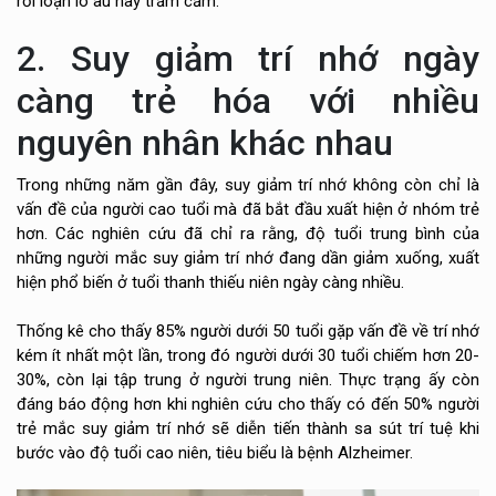
rối loạn lo âu hay trầm cảm.
2. Suy giảm trí nhớ ngày
càng trẻ hóa với nhiều
nguyên nhân khác nhau
Trong những năm gần đây, suy giảm trí nhớ không còn chỉ là
vấn đề của người cao tuổi mà đã bắt đầu xuất hiện ở nhóm trẻ
hơn. Các nghiên cứu đã chỉ ra rằng, độ tuổi trung bình của
những người mắc suy giảm trí nhớ đang dần giảm xuống, xuất
hiện phổ biến ở tuổi thanh thiếu niên ngày càng nhiều.
Thống kê cho thấy 85% người dưới 50 tuổi gặp vấn đề về trí nhớ
kém ít nhất một lần, trong đó người dưới 30 tuổi chiếm hơn 20-
30%, còn lại tập trung ở người trung niên. Thực trạng ấy còn
đáng báo động hơn khi nghiên cứu cho thấy có đến 50% người
trẻ mắc suy giảm trí nhớ sẽ diễn tiến thành sa sút trí tuệ khi
bước vào độ tuổi cao niên, tiêu biểu là bệnh Alzheimer.