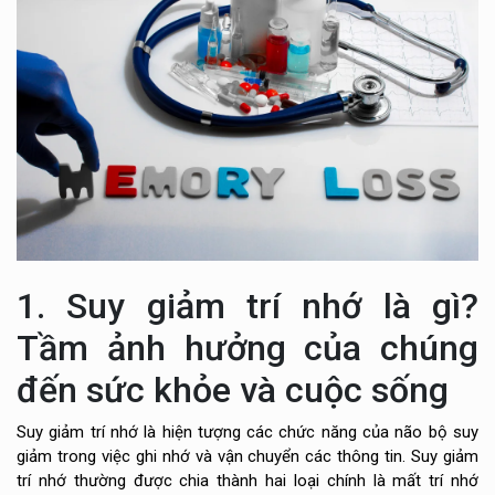
1. Suy giảm trí nhớ là gì?
Tầm ảnh hưởng của chúng
đến sức khỏe và cuộc sống
Suy giảm trí nhớ là hiện tượng các chức năng của não bộ suy
giảm trong việc ghi nhớ và vận chuyển các thông tin. Suy giảm
trí nhớ thường được chia thành hai loại chính là mất trí nhớ