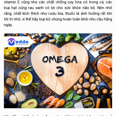
vitamin E cũng như các chất chống oxy hóa có trong cá, các
loại hạt cùng rau xanh có lợi cho sức khỏe não bộ. Nên nhớ
rằng, chất kích thích như rượu bia, thuốc lá ảnh hưởng rất lớn
tới trí nhớ, vì thế hãy loại bỏ chúng hoàn toàn khỏi nhu cầu hằng
ngày.