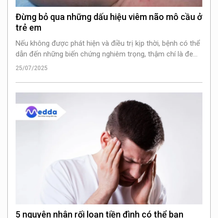
Đừng bỏ qua những dấu hiệu viêm não mô cầu ở
trẻ em
Nếu không được phát hiện và điều trị kịp thời, bệnh có thể
dẫn đến những biến chứng nghiêm trọng, thậm chí là đe
dọa tính mạng. Vậy những dấu hiệu viêm não mô cầu ở trẻ
25/07/2025
em là gì?
5 nguyên nhân rối loạn tiền đình có thể bạn