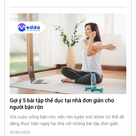
Gợi ý 5 bài tập thể dục tại nhà đơn giản cho
người bận rộn
Với cuộc sống bận rộn, việc rèn luyện sức khỏe có thể dễ
dàng thực hiện ngay tại nhà với những bài tập đơn giản.
Dưới đây là 5 bài tập thể dục tại nhà giúp nâng cao sức
30/06/2025