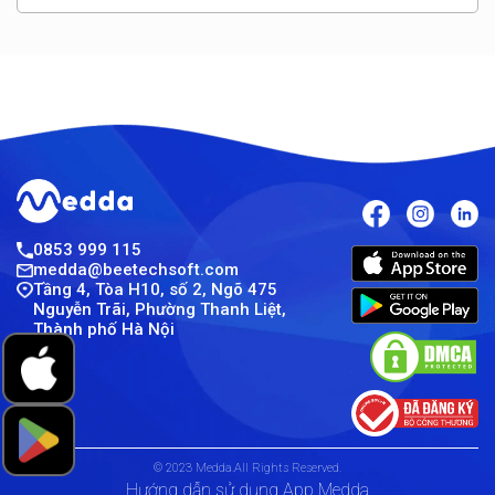
0853 999 115
medda@beetechsoft.com
Tầng 4, Tòa H10, số 2, Ngõ 475
Nguyễn Trãi, Phường Thanh Liệt,
Thành phố Hà Nội
© 2023 Medda.All Rights Reserved.
Hướng dẫn sử dụng App Medda