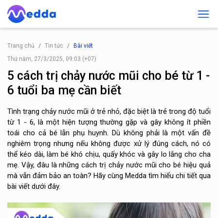
Trang chủ
Tin tức
Bài viết
Thứ năm, 27/3/2025, 09:03 (+07)
5 cách trị chảy nước mũi cho bé từ 1 -
6 tuổi ba mẹ cần biết
Tình trạng chảy nước mũi ở trẻ nhỏ, đặc biệt là trẻ trong độ tuổi
từ 1 - 6, là một hiện tượng thường gặp và gây không ít phiền
toái cho cả bé lẫn phụ huynh. Dù không phải là một vấn đề
nghiêm trọng nhưng nếu không được xử lý đúng cách, nó có
thể kéo dài, làm bé khó chịu, quấy khóc và gây lo lắng cho cha
mẹ. Vậy, đâu là những cách trị chảy nước mũi cho bé hiệu quả
mà vẫn đảm bảo an toàn? Hãy cùng Medda tìm hiểu chi tiết qua
bài viết dưới đây.