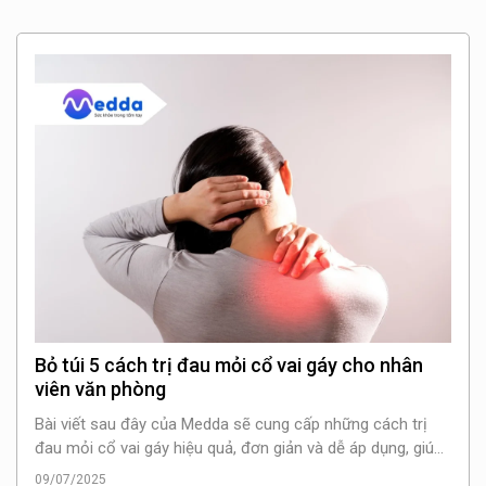
Bỏ túi 5 cách trị đau mỏi cổ vai gáy cho nhân
viên văn phòng
Bài viết sau đây của Medda sẽ cung cấp những cách trị
đau mỏi cổ vai gáy hiệu quả, đơn giản và dễ áp dụng, giúp
bạn cải thiện tình trạng sức khỏe tốt hơn.
09/07/2025