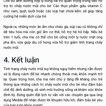
Chế độ dinh dưỡng hợp lý đóng vai trò quan trọng trong việc hỗ
trợ trị chảy nước mũi cho bé. Các thực phẩm giàu vitamin C
như cam, quýt, bưởi hoặc các loại hạt chứa kẽm sẽ giúp tăng
cường hệ miễn dịch của trẻ.
Ngoài ra, những món ăn ấm như cháo gà, súp rau củ không chỉ
dễ tiêu hóa mà còn giữ ấm cơ thể, hỗ trợ hệ hô hấp. Nếu bé
trên 1 tuổi, cha mẹ có thể cho bé uống một ly nước mật ong
pha ấm, vừa giúp dịu cổ họng vừa hỗ trợ giảm tình trạng chảy
nước mũi.
4. Kết luận
Tình trạng chảy nước mũi tuy không nguy hiểm nhưng cần được
xử lý đúng cách để bé nhanh chóng thoải mái, khỏe mạnh trở
lại. Quan trọng hơn, cha mẹ nên chú ý tăng đề kháng cho trẻ
thông qua những cách trị chảy nước mũi cho bé như đảm bảo
chế độ dinh dưỡng, vệ sinh môi trường sống và khám sức khỏe
định kỳ. Đừng quên đặt lịch tư vấn với các chuyên gia qua ứng
dụng Medda để nhận được lời khuyên hữu ích, đảm bảo bé yêu
của bạn luôn khỏe mạnh!