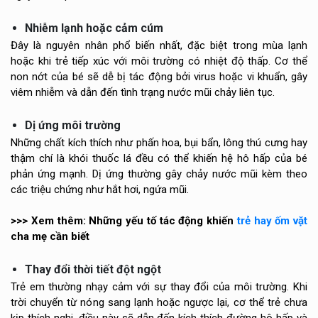
Nhiễm lạnh hoặc cảm cúm
Đây là nguyên nhân phổ biến nhất, đặc biệt trong mùa lạnh
hoặc khi trẻ tiếp xúc với môi trường có nhiệt độ thấp. Cơ thể
non nớt của bé sẽ dễ bị tác động bởi virus hoặc vi khuẩn, gây
viêm nhiễm và dẫn đến tình trạng nước mũi chảy liên tục.
Dị ứng môi trường
Những chất kích thích như phấn hoa, bụi bẩn, lông thú cưng hay
thậm chí là khói thuốc lá đều có thể khiến hệ hô hấp của bé
phản ứng mạnh. Dị ứng thường gây chảy nước mũi kèm theo
các triệu chứng như hắt hơi, ngứa mũi.
>>> Xem thêm: Những yếu tố tác động khiến
trẻ hay ốm vặt
cha mẹ cần biết
Thay đổi thời tiết đột ngột
Trẻ em thường nhạy cảm với sự thay đổi của môi trường. Khi
trời chuyển từ nóng sang lạnh hoặc ngược lại, cơ thể trẻ chưa
kịp thích nghi, điều này sẽ dẫn đến kích thích đường hô hấp và