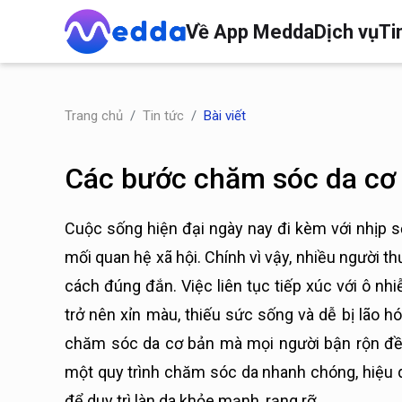
Về App Medda
Dịch vụ
Ti
Trang chủ
Tin tức
Bài viết
Các bước chăm sóc da cơ 
Cuộc sống hiện đại ngày nay đi kèm với nhịp số
mối quan hệ xã hội. Chính vì vậy, nhiều người 
cách đúng đắn. Việc liên tục tiếp xúc với ô nhi
trở nên xỉn màu, thiếu sức sống và dễ bị lão h
chăm sóc da cơ bản mà mọi người bận rộn đều
một quy trình chăm sóc da nhanh chóng, hiệu
để duy trì làn da khỏe mạnh, rạng rỡ.