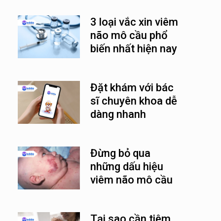
3 loại vắc xin viêm
não mô cầu phổ
biến nhất hiện nay
Đặt khám với bác
sĩ chuyên khoa dễ
dàng nhanh
chóng cùng
Medda
Đừng bỏ qua
những dấu hiệu
viêm não mô cầu
ở trẻ em
Tại sao cần tiêm