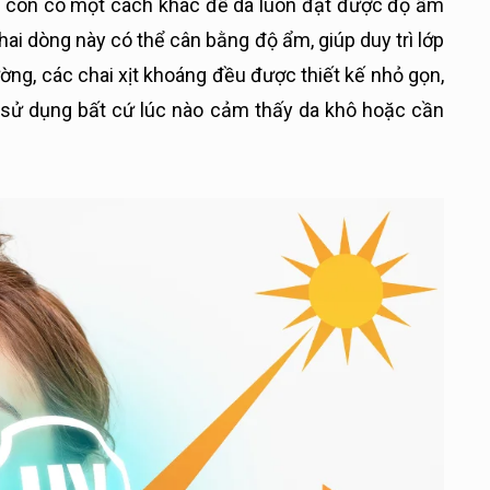
ểm còn có một cách khác để da luôn đạt được độ ẩm
 hai dòng này có thể cân bằng độ ẩm, giúp duy trì lớp
ờng, các chai xịt khoáng đều được thiết kế nhỏ gọn,
h, sử dụng bất cứ lúc nào cảm thấy da khô hoặc cần