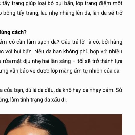
ẩy trang giúp loại bỏ bụi bẩn, lớp trang điểm một
ông tẩy trang, lau nhẹ nhàng lên da, làn da sẽ trở
úng cách?
iểm có cần làm sạch da? Câu trả lời là có, bởi hằng
úc với bụi bẩn. Nếu da bạn không phù hợp với nhiều
 rửa mặt dịu nhẹ hai lần sáng – tối sẽ trở thành lựa
hưng vẫn bảo vệ được lớp màng ẩm tự nhiên của da.
 của bạn, dù là da dầu, da khô hay da nhạy cảm. Sử
g, làm tình trạng da xấu đi.