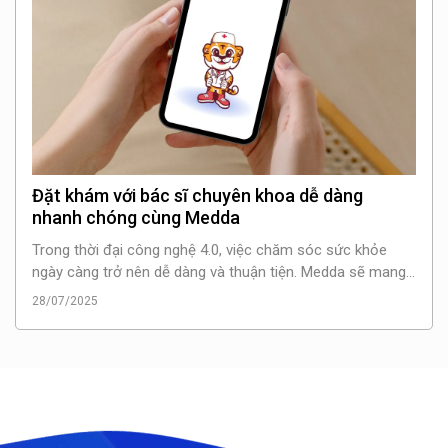
Đặt khám với bác sĩ chuyên khoa dễ dàng
nhanh chóng cùng Medda
Trong thời đại công nghệ 4.0, việc chăm sóc sức khỏe
ngày càng trở nên dễ dàng và thuận tiện. Medda sẽ mang
đến cho bạn giải pháp đặt khám với bác sĩ chuyên khoa
28/07/2025