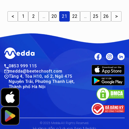
1
2
...
20
21
22
...
25
26
0853 999 115
medda@beetechsoft.com
Tầng 4, Tòa H10, số 2, Ngõ 475
Nguyễn Trãi, Phường Thanh Liệt,
Thành phố Hà Nội
© 2023 Medda.All Rights Reserved.
Hướng dẫn sử dụng App Medda